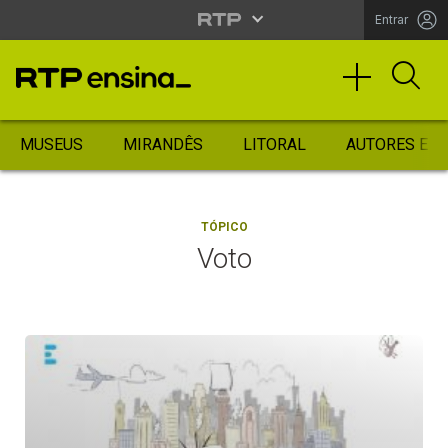
Entrar
MUSEUS
MIRANDÊS
LITORAL
AUTORES ES
TÓPICO
Voto