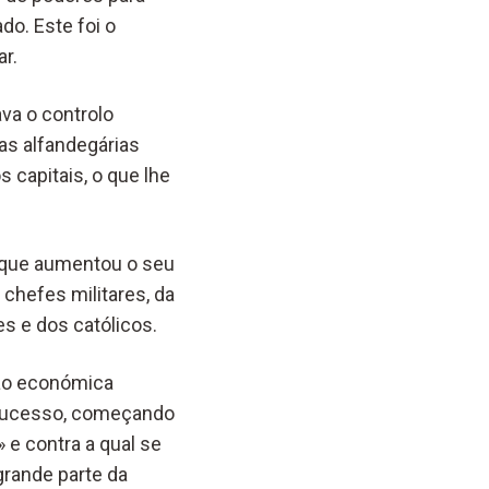
do. Este foi o
r.
va o controlo
as alfandegárias
s capitais, o que lhe
o que aumentou o seu
chefes militares, da
s e dos católicos.
ão económica
o sucesso, começando
e contra a qual se
grande parte da