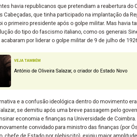
ntes havia republicanos que pretendiam a reabertura do
abeçadas, que tinha participado na implantação da Rep
oi o primeiro presidente após o golpe militar. Mas havi
ção do tipo do fascismo italiano, como os generais Sin
cabaram por liderar o golpe militar de 9 de julho de 192
VEJA TAMBÉM
António de Oliveira Salazar, o criador do Estado Novo
ernativa e a confusão ideológica dentro do movimento er
 Salazar, se demitiu após uma breve passagem pelo gover
 ensinar economia e finanças na Universidade de Coimbra.
i novamente convidado para ministro das finanças (por 
o, chefe de Estado por plebiscito), exigiu maior amplitud