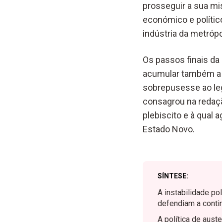
prosseguir a sua mi
económico e polític
indústria da metróp
Os passos finais da
acumular também a p
sobrepusesse ao leg
consagrou na redaçã
plebiscito e à qual 
Estado Novo.
SÍNTESE:
A instabilidade po
defendiam a conti
A política de aust