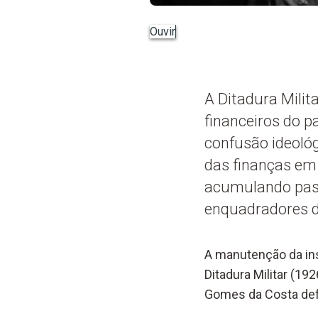
Ouvir
A Ditadura Milit
financeiros do p
confusão ideológ
das finanças em 
acumulando past
enquadradores d
A manutenção da ins
Ditadura Militar (1
Gomes da Costa def