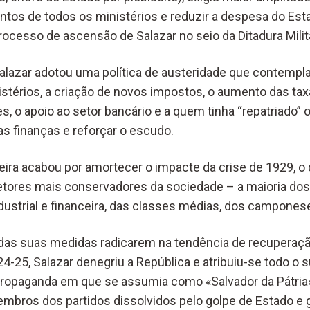
ntos de todos os ministérios e reduzir a despesa do Esta
ocesso de ascensão de Salazar no seio da Ditadura Milita
alazar adotou uma política de austeridade que contempla
stérios, a criação de novos impostos, o aumento das tax
, o apoio ao setor bancário e a quem tinha “repatriado” o
 as finanças e reforçar o escudo.
nceira acabou por amortecer o impacte da crise de 1929, 
setores mais conservadores da sociedade – a maioria dos 
dustrial e financeira, das classes médias, dos camponese
das suas medidas radicarem na tendência de recuperaç
24-25, Salazar denegriu a República e atribuiu-se todo 
opaganda em que se assumia como «Salvador da Pátria» 
bros dos partidos dissolvidos pelo golpe de Estado e 