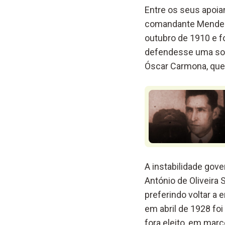
Entre os seus apoia
comandante Mendes C
outubro de 1910 e f
defendesse uma solu
Óscar Carmona, que a
A instabilidade gov
António de Oliveira
preferindo voltar a
em abril de 1928 fo
fora eleito, em març