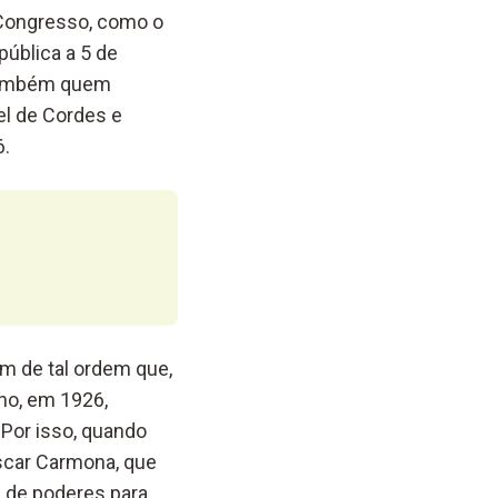
 Congresso, como o
ública a 5 de
a também quem
el de Cordes e
6.
am de tal ordem que,
no, em 1926,
 Por isso, quando
Óscar Carmona, que
e de poderes para