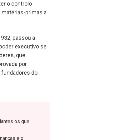
er o controlo
e matérias-primas a
1932, passou a
 poder executivo se
deres, que
provada por
s fundadores do
oiantes os que
inanças e o