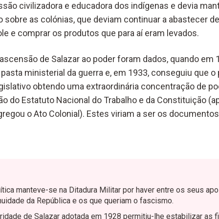
ssão civilizadora e educadora dos indígenas e devia mant
o sobre as colónias, que deviam continuar a abastecer d
ole e comprar os produtos que para aí eram levados.
 ascensão de Salazar ao poder foram dados, quando em 
asta ministerial da guerra e, em 1933, conseguiu que o
islativo obtendo uma extraordinária concentração de po
o do Estatuto Nacional do Trabalho e da Constituição (a
agregou o Ato Colonial). Estes viriam a ser os documento
lítica manteve-se na Ditadura Militar por haver entre os seus ap
nuidade da República e os que queriam o fascismo.
eridade de Salazar adotada em 1928 permitiu-lhe estabilizar as f