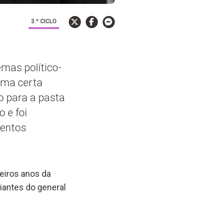
3.º CICLO
emas político-
uma certa
o para a pasta
 e foi
mentos
eiros anos da
iantes do general