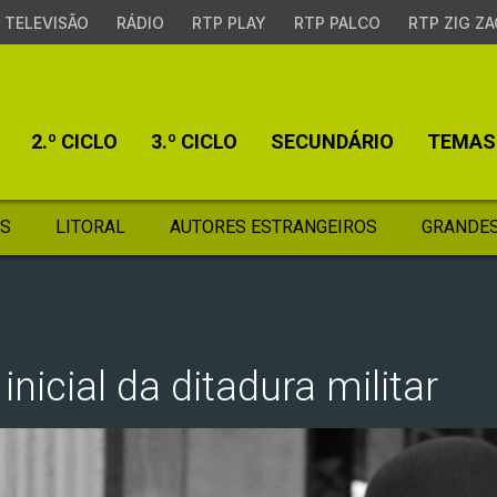
TELEVISÃO
RÁDIO
RTP PLAY
RTP PALCO
RTP ZIG ZA
2.º CICLO
3.º CICLO
SECUNDÁRIO
TEMAS
S
LITORAL
AUTORES ESTRANGEIROS
GRANDES
inicial da ditadura militar