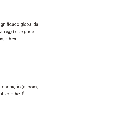
gnificado global da
ão «
a
») que pode
os, -lhes
:
reposição (
a
,
com
,
ativo –
lhe
. É