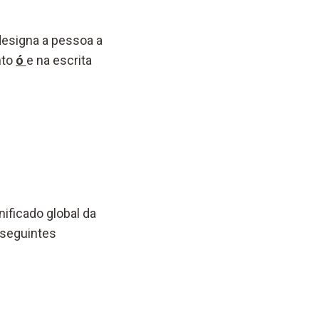
designa a pessoa a
nto
ó
e na escrita
ificado global da
 seguintes