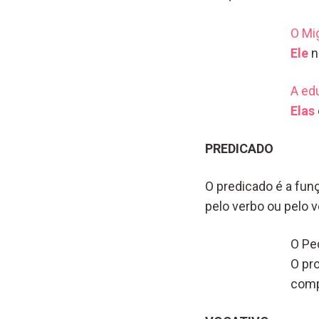
O Mi
Ele
n
A ed
Elas
PREDICADO
O predicado é a fun
pelo verbo ou pelo
O Pe
O pr
comp