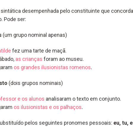
o sintática desempenhada pelo constituinte que concord
. Pode ser:
s
(um grupo nominal apenas)
tilde
fez uma tarte de maçã.
ábado,
as crianças
foram ao museu.
garam
os grandes ilusionistas romenos
.
sto
(dois grupos nominais)
ofessor e os alunos
analisaram o texto em conjunto.
garam
os ilusionistas e os palhaços
.
substituído pelos seguintes pronomes pessoais:
eu, tu, 