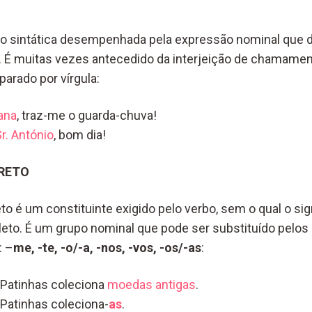
ão sintática desempenhada pela expressão nominal que 
. É muitas vezes antecedido da interjeição de chamame
arado por vírgula:
ana
, traz-me o guarda-chuva!
r. António
, bom dia!
RETO
 é um constituinte exigido pelo verbo, sem o qual o sign
pleto. É um grupo nominal que pode ser substituído pelos
: –
me, -te, -o/-a, -nos, -vos, -os/-as
:
o Patinhas coleciona
moedas antigas
.
 Patinhas coleciona-
as
.