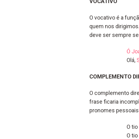
VOCATIVO
O vocativo é a funç
quem nos dirigimos
deve ser sempre sep
Ó Jo
Olá,
S
COMPLEMENTO DI
O complemento direto
frase ficaria incom
pronomes pessoais
O ti
O tio