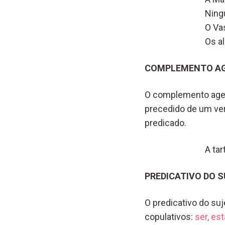
Ning
O Va
Os a
COMPLEMENTO AG
O complemento agent
precedido de um ver
predicado.
A tar
PREDICATIVO DO S
O predicativo do su
copulativos:
ser, est