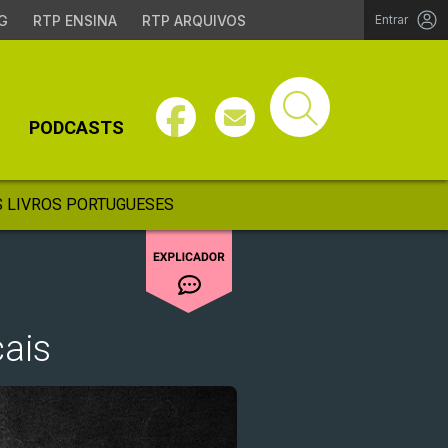
G
RTP ENSINA
RTP ARQUIVOS
Entrar
PODCASTS
 LIVROS PORTUGUESES
cais