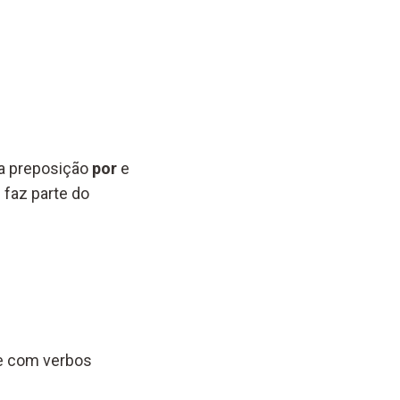
la preposição
por
e
 faz parte do
re com verbos