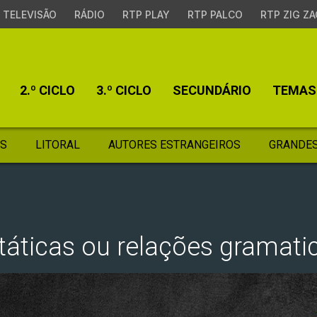
TELEVISÃO
RÁDIO
RTP PLAY
RTP PALCO
RTP ZIG ZA
2.º CICLO
3.º CICLO
SECUNDÁRIO
TEMAS
S
LITORAL
AUTORES ESTRANGEIROS
GRANDES
táticas ou relações gramati