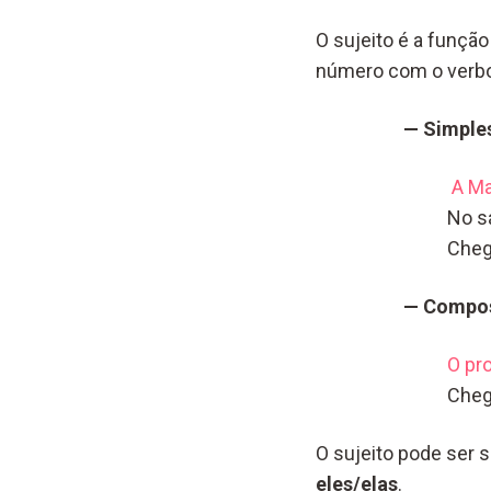
O sujeito é a funçã
número com o verbo
— Simple
A Ma
No s
Che
— Compo
O pr
Che
O sujeito pode ser 
eles/elas
.