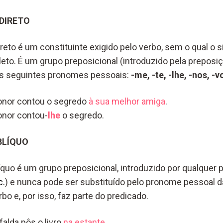
DIRETO
to é um constituinte exigido pelo verbo, sem o qual o si
leto. É um grupo preposicional (introduzido pela preposiç
los seguintes pronomes pessoais:
-me, -te, -lhe, -nos, -v
onor contou o segredo
à sua melhor amiga
.
onor contou-
lhe
o segredo.
LÍQUO
uo é um grupo preposicional, introduzido por qualquer p
c.
) e nunca pode ser substituído pelo pronome pessoal d
bo e, por isso, faz parte do predicado.
alda pôs o livro
na estante
.