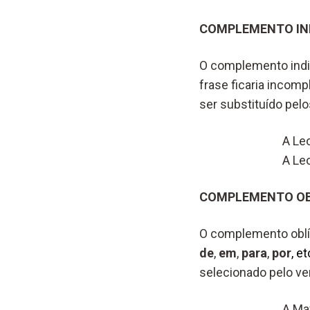
COMPLEMENTO IN
O complemento indire
frase ficaria incomp
ser substituído pe
A Le
A Le
COMPLEMENTO OB
O complemento oblíq
de
,
em
,
para
,
por
, et
selecionado pelo ver
A Maf