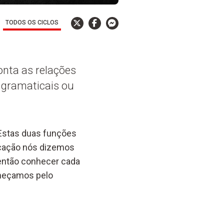
TODOS OS CICLOS
nta as relações
 gramaticais ou
 Estas duas funções
icação nós dizemos
então conhecer cada
omeçamos pelo