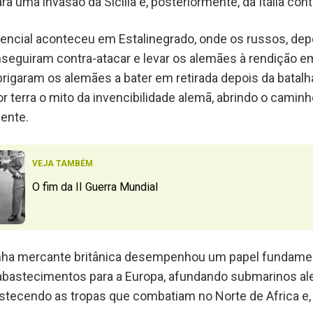
ra uma invasão da Sicília e, posteriormente, da Itália cont
ncial aconteceu em Estalinegrado, onde os russos, dep
nseguiram contra-atacar e levar os alemães à rendição e
brigaram os alemães a bater em retirada depois da batalh
r terra o mito da invencibilidade alemã, abrindo o camin
dente.
VEJA TAMBÉM
O fim da II Guerra Mundial
rinha mercante britânica desempenhou um papel fundamen
 abastecimentos para a Europa, afundando submarinos a
stecendo as tropas que combatiam no Norte de Africa e, d