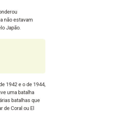
ponderou
nda não estavam
lo Japão.
o de 1942 e o de 1944,
uve uma batalha
árias batalhas que
 de Coral ou El