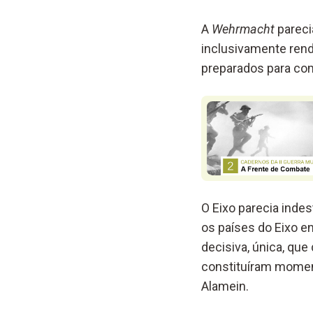
A
Wehrmacht
pareci
inclusivamente rend
preparados para co
O Eixo parecia indest
os países do Eixo e
decisiva, única, qu
constituíram moment
Alamein.