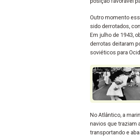
posição favorável pa
Outro momento esse
sido derrotados, co
Em julho de 1943, o
derrotas deitaram po
soviéticos para Oci
No Atlântico, a ma
navios que traziam
transportando e aba