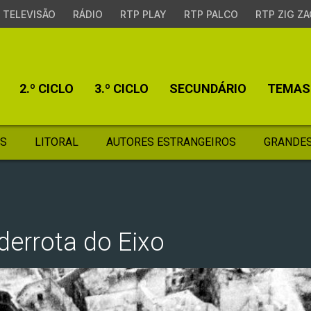
TELEVISÃO
RÁDIO
RTP PLAY
RTP PALCO
RTP ZIG ZA
2.º CICLO
3.º CICLO
SECUNDÁRIO
TEMAS
S
LITORAL
AUTORES ESTRANGEIROS
GRANDES
 derrota do Eixo