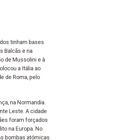
iados tinham bases
 Balcãs e na
ão de Mussolini e à
locou a Itália ao
ade de Roma, pelo
nça, na Normandia.
ente Leste. A cidade
emães foram forçados
lito na Europa. No
uas bombas atómicas