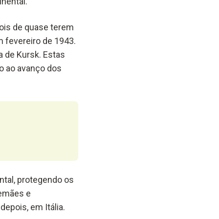
inental.
ois de quase terem
m fevereiro de 1943.
a de Kursk. Estas
ho ao avanço dos
tal, protegendo os
lemães e
epois, em Itália.