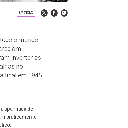
3.º CICLO
 todo o mundo,
pareciam
ram inverter os
talhas no
ia final em 1945.
ora apanhada de
ram praticamente
tico.