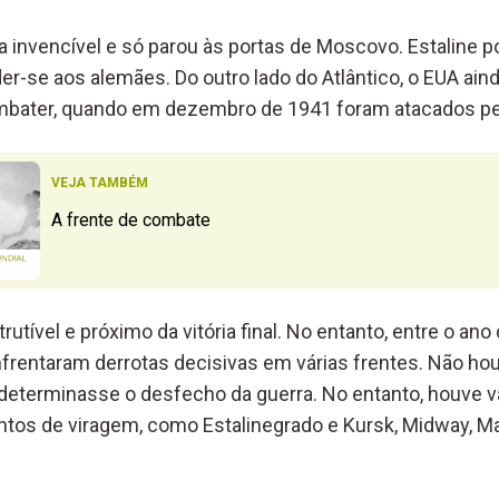
a invencível e só parou às portas de Moscovo. Estaline 
er-se aos alemães. Do outro lado do Atlântico, o EUA ai
mbater, quando em dezembro de 1941 foram atacados pe
VEJA TAMBÉM
A frente de combate
rutível e próximo da vitória final. No entanto, entre o an
nfrentaram derrotas decisivas em várias frentes. Não ho
e determinasse o desfecho da guerra. No entanto, houve v
os de viragem, como Estalinegrado e Kursk, Midway, Mar