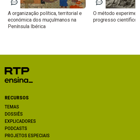
A organização política, territorial e
O método experiment
económica dos muçulmanos na
progresso científico 
Península Ibérica
RECURSOS
TEMAS
DOSSIÊS
EXPLICADORES
PODCASTS
PROJETOS ESPECIAIS