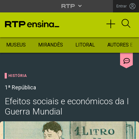
Entrar
MUSEUS
MIRANDÊS
LITORAL
AUTORES ES
HISTÓRIA
1ª República
Efeitos sociais e económicos da I
Guerra Mundial