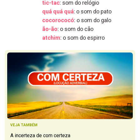
tic-tac
: som do relógio
quá quá quá
: o som do pato
cocorococó
: o som do galo
ão-ão
: o som do cão
atchim
: o som do espirro
VEJA TAMBÉM
A incerteza de com certeza