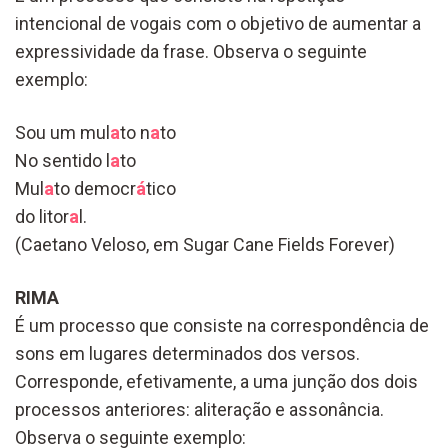
intencional de vogais com o objetivo de aumentar a
expressividade da frase. Observa o seguinte
exemplo:
Sou um mul
a
to n
a
to
No sentido l
a
to
Mul
a
to democr
á
tico
do litor
a
l.
(Caetano Veloso, em Sugar Cane Fields Forever)
RIMA
É um processo que consiste na correspondência de
sons em lugares determinados dos versos.
Corresponde, efetivamente, a uma junção dos dois
processos anteriores: aliteração e assonância.
Observa o seguinte exemplo: