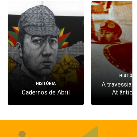
HISTÓRI
A travessia 
HISTÓRIA
Cadernos de Abril
Atlântico