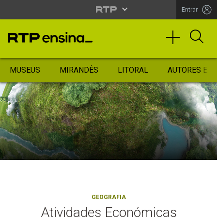
Entrar
MUSEUS
MIRANDÊS
LITORAL
AUTORES ES
GEOGRAFIA
Atividades Económicas