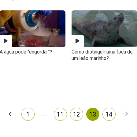
A água pode “engordar”?
Como distinguir uma foca de
um leão marinho?
…
1
11
12
13
14