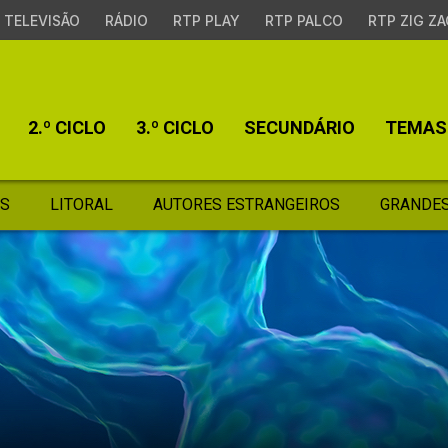
TELEVISÃO
RÁDIO
RTP PLAY
RTP PALCO
RTP ZIG ZA
2.º CICLO
3.º CICLO
SECUNDÁRIO
TEMAS
S
LITORAL
AUTORES ESTRANGEIROS
GRANDES