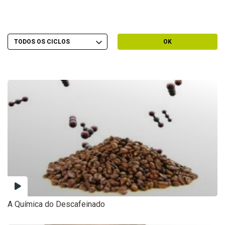
Escolher Ciclo
Filtrar por Ciclo
OK
A Química do Descafeinado