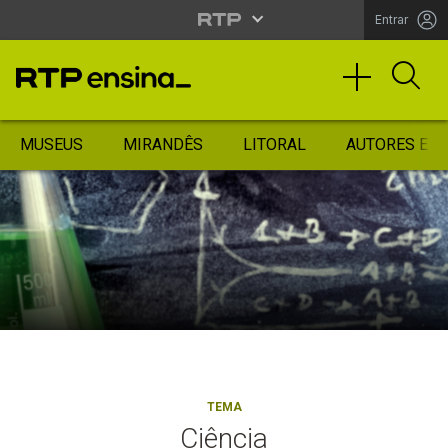
Entrar
MUSEUS
MIRANDÊS
LITORAL
AUTORES ES
TEMA
Ciência