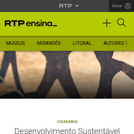
Entrar
MUSEUS
MIRANDÊS
LITORAL
AUTORES ES
CIDADANIA
Desenvolvimento Sustentável