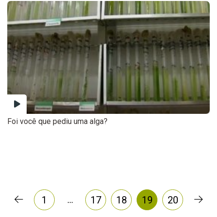
Foi você que pediu uma alga?
…
1
17
18
19
20