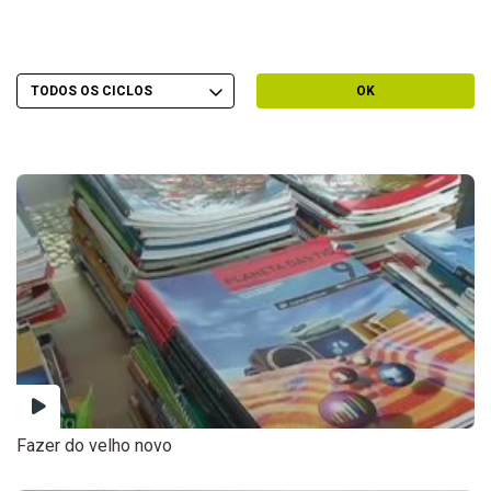
Escolher Ciclo
Filtrar por Ciclo
OK
Fazer do velho novo