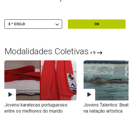
Escolher Ciclo
Filtrar por Ciclo
OK
Modalidades Coletivas
+ 9
Jovens karatecas portugueses:
Jovens Talentos: Beatr
entre os melhores do mundo
na natação artística