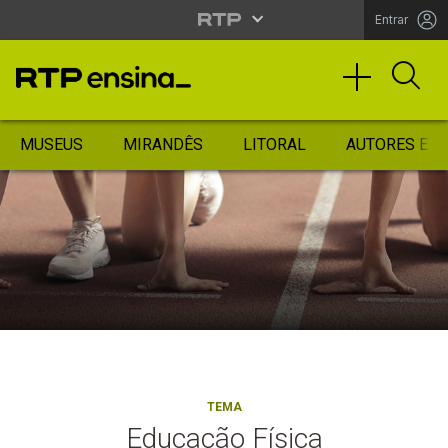
Entrar
MUSEUS
MIRANDÊS
LITORAL
AUTORES ES
TEMA
Educação Física