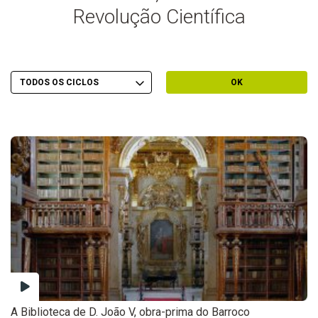
Revolução Científica
Escolher Ciclo
Filtrar por Ciclo
OK
A Biblioteca de D. João V, obra-prima do Barroco