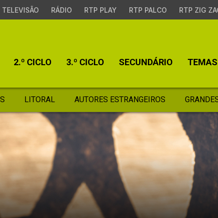
TELEVISÃO
RÁDIO
RTP PLAY
RTP PALCO
RTP ZIG ZA
2.º CICLO
3.º CICLO
SECUNDÁRIO
TEMAS
S
LITORAL
AUTORES ESTRANGEIROS
GRANDES