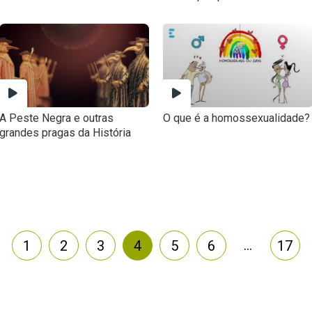
A Peste Negra e outras
O que é a homossexualidade?
grandes pragas da História
…
1
2
3
4
5
6
17