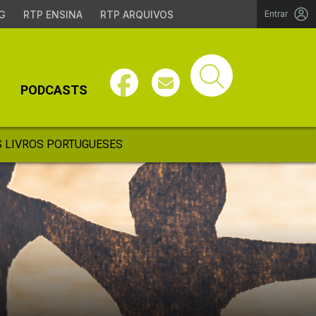
G
RTP ENSINA
RTP ARQUIVOS
Entrar
PODCASTS
 LIVROS PORTUGUESES