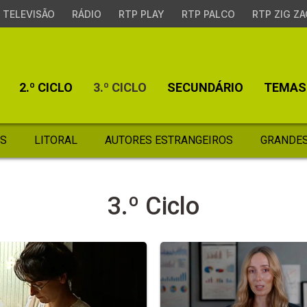
TELEVISÃO
RÁDIO
RTP PLAY
RTP PALCO
RTP ZIG ZA
2.º CICLO
3.º CICLO
SECUNDÁRIO
TEMAS
S
LITORAL
AUTORES ESTRANGEIROS
GRANDES
3.º Ciclo