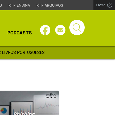
G
RTP ENSINA
RTP ARQUIVOS
Entrar
PODCASTS
 LIVROS PORTUGUESES