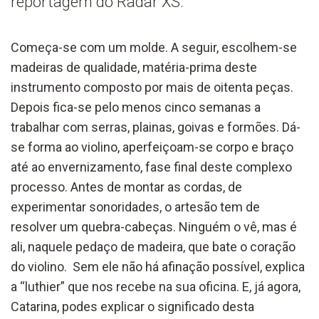
reportagem do Radar XS.
Começa-se com um molde. A seguir, escolhem-se
madeiras
de qualidade,
matéria-prima
deste
instrumento composto por mais de oitenta peças.
Depois
fica-se
pelo menos cinco semanas
a
trabalhar com
serras,
plainas, go
iv
as e
formões
.
Dá-
se forma ao violino, a
perfeiçoam-se
corpo e braço
a
té ao envernizamento,
fase final
deste complexo
processo.
Antes de montar as cordas,
de
experimentar sonoridade
s, o artesão
tem de
resolver um quebra-cabeças. Ninguém
o vê, mas é
ali
, naquele pedaço de madeira,
que bate o coração
do violino.
Sem ele não há afinação possível,
explica
a
“
luthier
”
q
ue nos recebe na sua oficina
.
E, já agora,
Catarina, podes explicar o significado desta