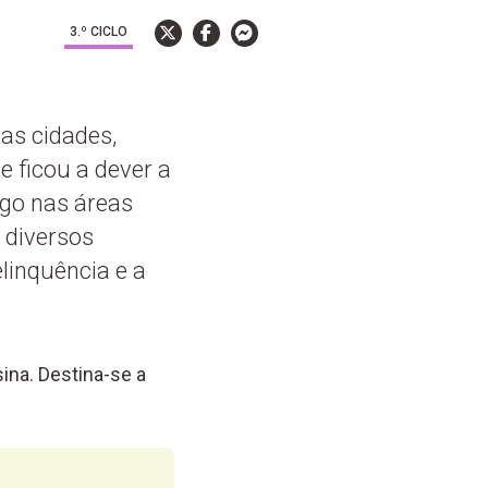
3.º CICLO
as cidades,
e ficou a dever a
go nas áreas
 diversos
linquência e a
ina. Destina-se a