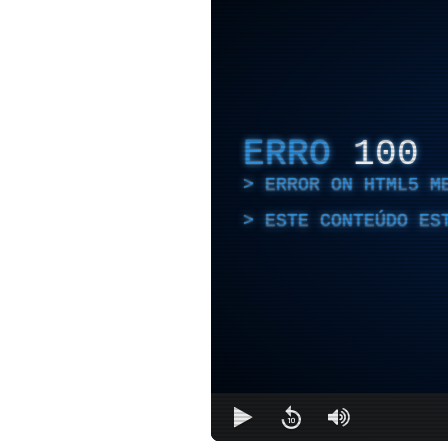
ERRO
100
ERROR ON HTML5 M
ESTE CONTEÚDO ES