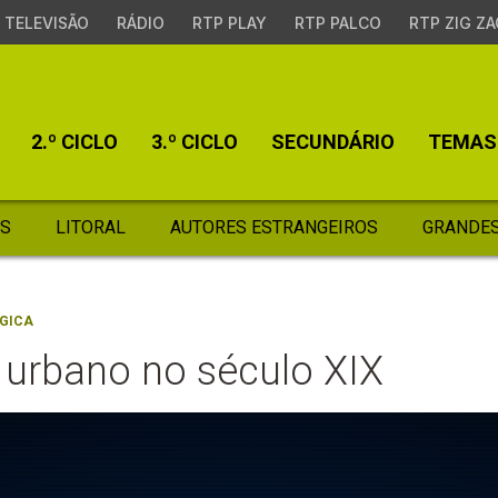
TELEVISÃO
RÁDIO
RTP PLAY
RTP PALCO
RTP ZIG ZA
2.º CICLO
3.º CICLO
SECUNDÁRIO
TEMAS
S
LITORAL
AUTORES ESTRANGEIROS
GRANDES
GICA
 urbano no século XIX