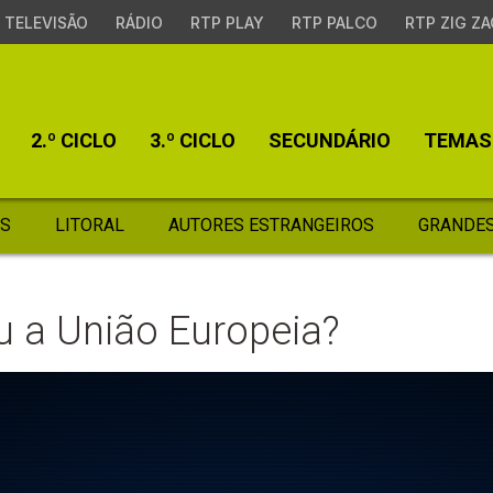
TELEVISÃO
RÁDIO
RTP PLAY
RTP PALCO
RTP ZIG ZA
2.º CICLO
3.º CICLO
SECUNDÁRIO
TEMAS
S
LITORAL
AUTORES ESTRANGEIROS
GRANDES
 a União Europeia?