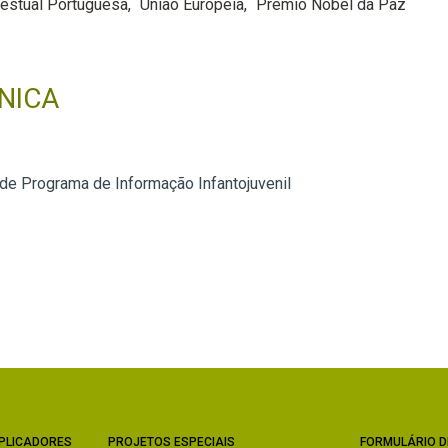
Gestual Portuguesa
União Europeia
Prémio Nobel da Paz
NICA
 de Programa de Informação Infantojuvenil
PLICADORES
PROJETOS ESPECIAIS
FORMULÁRIO D