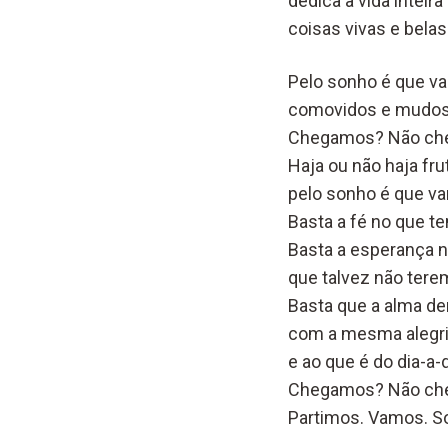
dedica a vida inteir
coisas vivas e bela
Pelo sonho é que v
comovidos e mudos
Chegamos? Não ch
Haja ou não haja frut
pelo sonho é que v
Basta a fé no que t
Basta a esperança n
que talvez não tere
Basta que a alma d
com a mesma alegr
e ao que é do dia-a-d
Chegamos? Não ch
Partimos. Vamos
. 