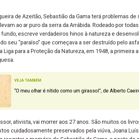
ueira de Azeitão, Sebastião da Gama terá problemas de 
levam ao ar puro da serra da Arrábida. Rodeado por todas
 fundo, escreve verdadeiros hinos à natureza e desenvo
do seu “paraíso” que começava a ser destruído pelo asfa
a Liga para a Proteção da Natureza, em 1948, a primeira 
guesa.
VEJA TAMBÉM
“O meu olhar é nítido como um girassol”, de Alberto Caeir
ssor, ativista, vai morrer aos 27 anos. São muitos os livro
xtos cuidadosamente preservados pela viúva, Joana Luí