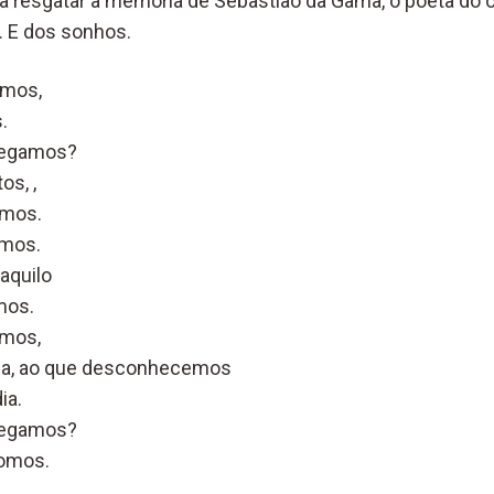
a a resgatar a memória de Sebastião da Gama, o poeta do 
s. E dos sonhos.
amos,
.
egamos?
os, ,
amos.
emos.
aquilo
mos.
emos,
ia, ao que desconhecemos
ia.
egamos?
Somos.