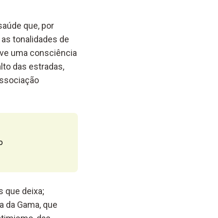
saúde que, por
 as tonalidades de
lve um
a consciência
lto das estradas,
associação
o
s que deixa;
sa da Gama, que