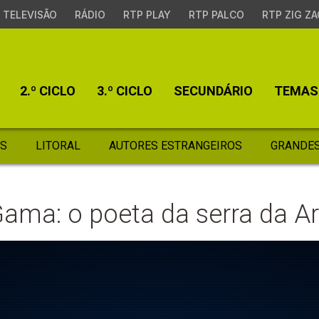
TELEVISÃO
RÁDIO
RTP PLAY
RTP PALCO
RTP ZIG ZA
2.º CICLO
3.º CICLO
SECUNDÁRIO
TEMAS
S
LITORAL
AUTORES ESTRANGEIROS
GRANDES
ama: o poeta da serra da Ar