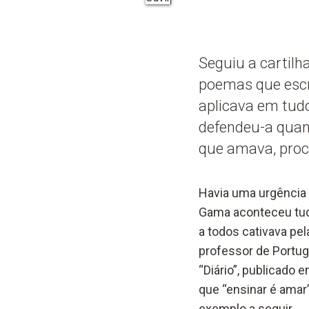
Seguiu a cartil
poemas que escr
aplicava em tudo
defendeu-a quan
que amava, proc
Havia uma urgência 
Gama aconteceu tudo
a todos cativava pel
professor de Portug
“Diário”, publicado 
que “ensinar é amar
exemplo a seguir.