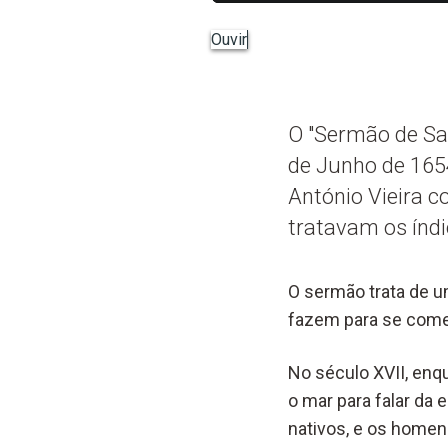
Ouvir
O "Sermão de San
de Junho de 1654
António Vieira 
tratavam os índi
O sermão trata de u
fazem para se come
No século XVII, enq
o mar para falar da
nativos, e os homen