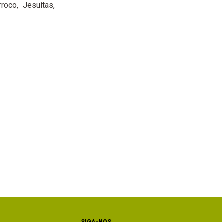
rroco
Jesuítas
SIGA-NOS