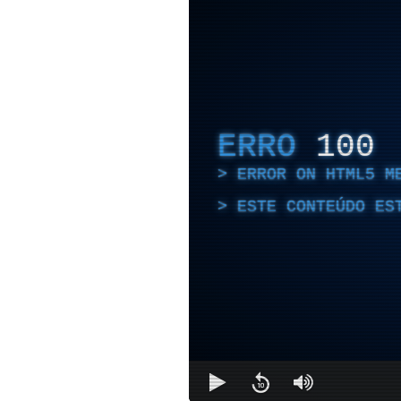
ERRO
100
ERROR ON HTML5 M
ESTE CONTEÚDO ES