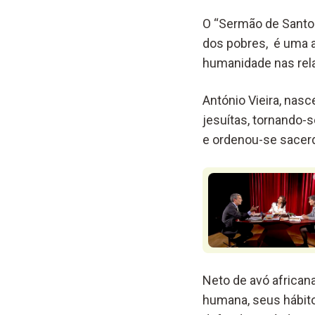
O “Sermão de Santo 
dos pobres, é uma a
humanidade nas rel
António Vieira, nasc
jesuítas, tornando-s
e ordenou-se sacerd
Neto de avó african
humana, seus hábito