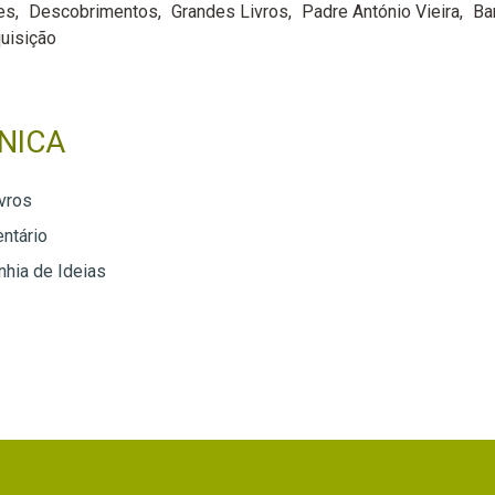
es
Descobrimentos
Grandes Livros
Padre António Vieira
Ba
quisição
NICA
vros
ntário
hia de Ideias