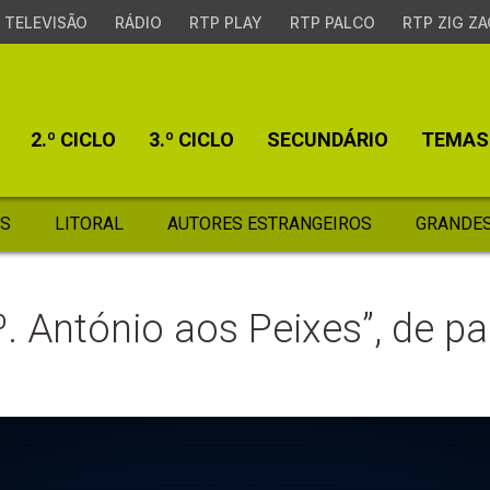
TELEVISÃO
RÁDIO
RTP PLAY
RTP PALCO
RTP ZIG ZA
2.º CICLO
3.º CICLO
SECUNDÁRIO
TEMAS
S
LITORAL
AUTORES ESTRANGEIROS
GRANDES
. António aos Peixes”, de p