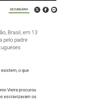
SECUNDÁRIO
o, Brasil, em 13
a pelo padre
rtugueses
 existem, o que
nio Vieira procurou
nos escravizavam os