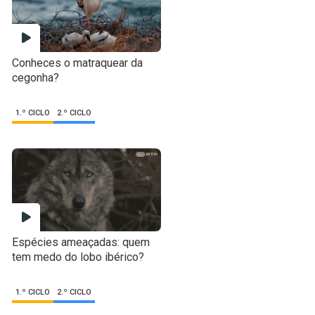
Conheces o matraquear da
cegonha?
1.º CICLO
2.º CICLO
Espécies ameaçadas: quem
tem medo do lobo ibérico?
1.º CICLO
2.º CICLO