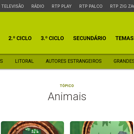
TELEVISÃO
RÁDIO
RTP PLAY
RTP PALCO
RTP ZIG ZA
2.º CICLO
3.º CICLO
SECUNDÁRIO
TEMAS
S
LITORAL
AUTORES ESTRANGEIROS
GRANDES
TÓPICO
Animais