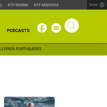
G
RTP ENSINA
RTP ARQUIVOS
Entrar
PODCASTS
 LIVROS PORTUGUESES