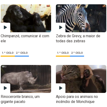
Chimpanzé, comunicar é com
Zebra de Grevy, a maior de
ele
todas das zebras
1.º CICLO
2.º CICLO
1.º CICLO
2.º CICLO
Rinoceronte branco, um
Apoio para os animais no
gigante pacato
incêndio de Monchique