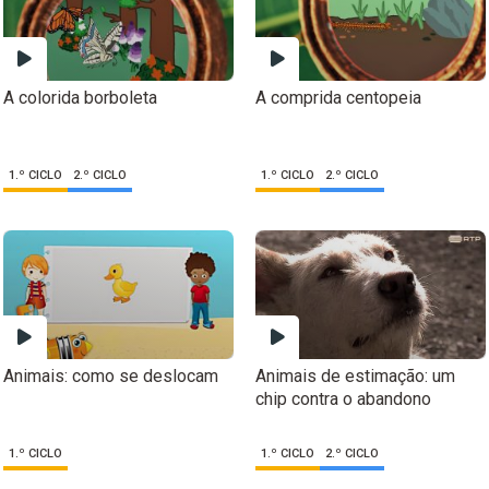
A colorida borboleta
A comprida centopeia
1.º CICLO
2.º CICLO
1.º CICLO
2.º CICLO
Animais: como se deslocam
Animais de estimação: um
chip contra o abandono
1.º CICLO
1.º CICLO
2.º CICLO