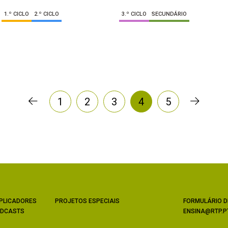
1.º CICLO
2.º CICLO
3.º CICLO
SECUNDÁRIO
1
2
3
4
5
PLICADORES
PROJETOS ESPECIAIS
FORMULÁRIO D
DCASTS
ENSINA@RTP.P