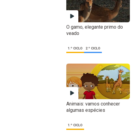
O gamo, elegante primo do
veado
1.º CICLO
2.º CICLO
Animais: vamos conhecer
algumas espécies
1.º CICLO