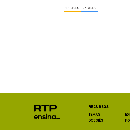
1.º CICLO
2.º CICLO
RECURSOS
TEMAS
EX
DOSSIÊS
PO