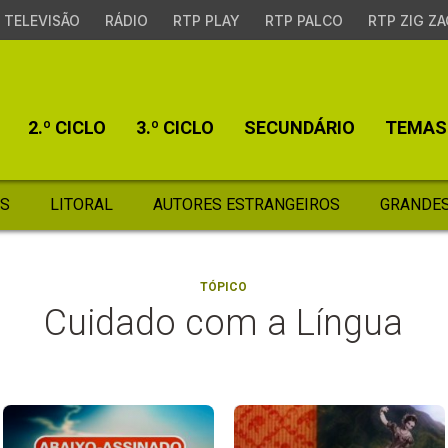
TELEVISÃO
RÁDIO
RTP PLAY
RTP PALCO
RTP ZIG ZA
2.º CICLO
3.º CICLO
SECUNDÁRIO
TEMAS
S
LITORAL
AUTORES ESTRANGEIROS
GRANDES
TÓPICO
Cuidado com a Língua