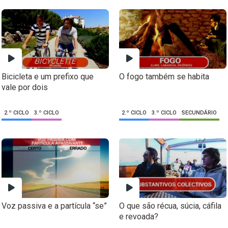
Bicicleta e um prefixo que
O fogo também se habita
vale por dois
2.º CICLO
3.º CICLO
2.º CICLO
3.º CICLO
SECUNDÁRIO
Voz passiva e a partícula “se”
O que são récua, súcia, cáfila
e revoada?