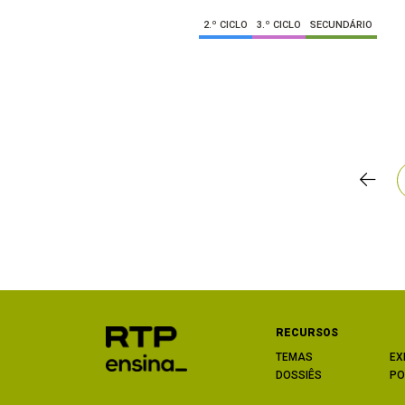
2.º CICLO
3.º CICLO
SECUNDÁRIO
RECURSOS
TEMAS
EX
DOSSIÊS
PO