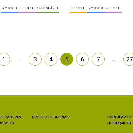
2.º CICLO
3.º CICLO
SECUNDÁRIO
1.º CICLO
2.º CICLO
3.º CICLO
…
…
1
3
4
5
6
7
27
PLICADORES
PROJETOS ESPECIAIS
FORMULÁRIO D
DCASTS
ENSINA@RTP.P