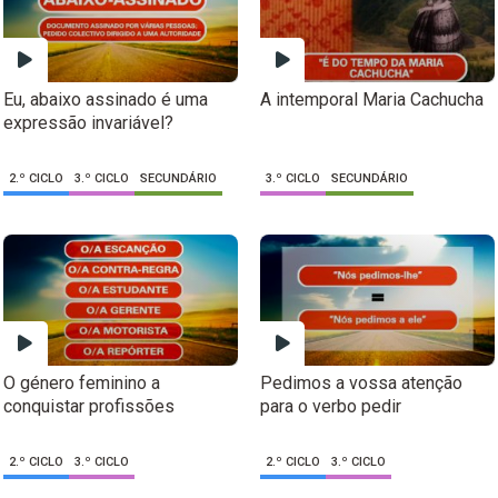
Eu, abaixo assinado é uma
A intemporal Maria Cachucha
expressão invariável?
2.º CICLO
3.º CICLO
SECUNDÁRIO
3.º CICLO
SECUNDÁRIO
O género feminino a
Pedimos a vossa atenção
conquistar profissões
para o verbo pedir
2.º CICLO
3.º CICLO
2.º CICLO
3.º CICLO