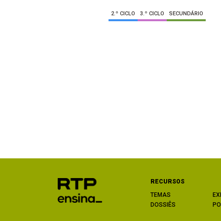
2.º CICLO
3.º CICLO
SECUNDÁRIO
RECURSOS
TEMAS
EX
DOSSIÊS
PO