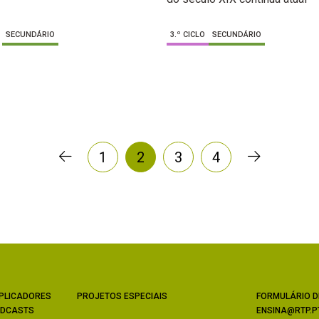
SECUNDÁRIO
3.º CICLO
SECUNDÁRIO
1
2
3
4
PLICADORES
PROJETOS ESPECIAIS
FORMULÁRIO D
DCASTS
ENSINA@RTP.P