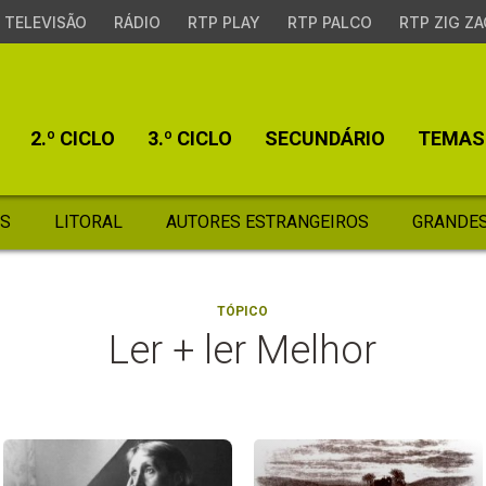
TELEVISÃO
RÁDIO
RTP PLAY
RTP PALCO
RTP ZIG ZA
2.º CICLO
3.º CICLO
SECUNDÁRIO
TEMAS
S
LITORAL
AUTORES ESTRANGEIROS
GRANDES
TÓPICO
Ler + ler Melhor