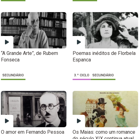
“A Grande Arte”, de Rubem
Poemas inéditos de Florbela
Fonseca
Espanca
SECUNDÁRIO
3.º CICLO
SECUNDÁRIO
O amor em Fernando Pessoa
Os Maias: como um romance
do século XIX continua atual