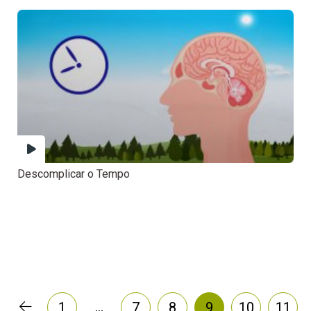
Descomplicar o Tempo
…
1
7
8
9
10
11