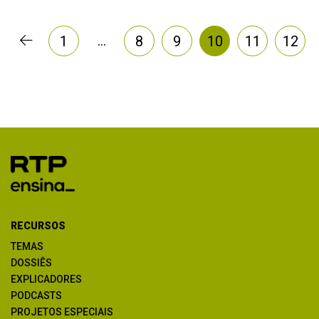
…
1
8
9
10
11
12
RECURSOS
TEMAS
DOSSIÊS
EXPLICADORES
PODCASTS
PROJETOS ESPECIAIS