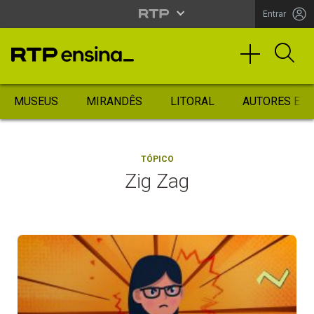
Entrar
MUSEUS
MIRANDÊS
LITORAL
AUTORES ES
TÓPICO
Zig Zag