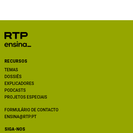
RECURSOS
TEMAS
DOSSIÊS
EXPLICADORES
PODCASTS
PROJETOS ESPECIAIS
FORMULÁRIO DE CONTACTO
ENSINA@RTP.PT
SIGA-NOS