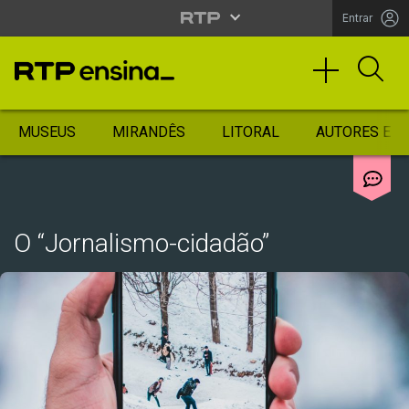
Entrar
MUSEUS
MIRANDÊS
LITORAL
AUTORES ES
O “Jornalismo-cidadão”