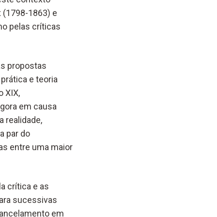
x (1798-1863) e
o pelas críticas
as propostas
rática e teoria
o XIX,
 agora em causa
 realidade,
a par do
tas entre uma maior
 crítica e as
para sucessivas
 cancelamento em