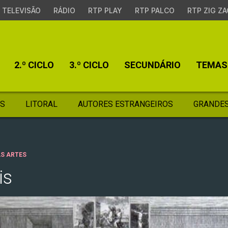
TELEVISÃO
RÁDIO
RTP PLAY
RTP PALCO
RTP ZIG ZA
2.º CICLO
3.º CICLO
SECUNDÁRIO
TEMAS
S
LITORAL
AUTORES ESTRANGEIROS
GRANDES
AS ARTES
is