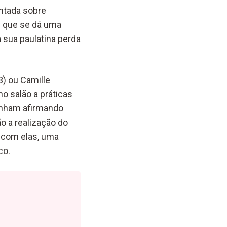
ntada sobre
 que se dá uma
 a sua paulatina perda
3)
ou Camille
o salão a práticas
vinham afirmando
ão a realização do
, com elas, uma
co.