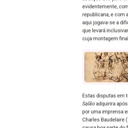
evidentemente, com 
republicana, e com a
aqui jogava-se a dif
que levará inclusiv
cuja montagem final
Estas disputas em t
Salão
adquirira após 
por uma imprensa em
Charles Baudelaire 
causa boa parte do 