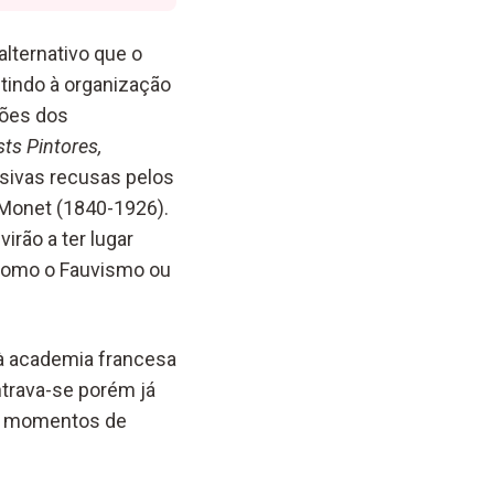
lternativo que o
tindo à organização
ções dos
ts Pintores,
ssivas recusas pelos
Monet (1840-1926).
irão a ter lugar
 como o Fauvismo ou
 à academia francesa
trava-se porém já
aos momentos de