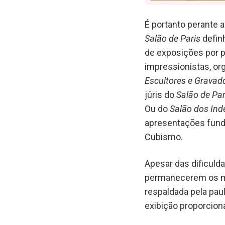
É portanto perante 
Salão de Paris
defin
de exposições por 
impressionistas, or
Escultores e Gravad
júris do
Salão de Par
Ou do
Salão dos In
apresentações funda
Cubismo.
Apesar das dificuld
permanecerem os mai
respaldada pela pau
exibição proporcio