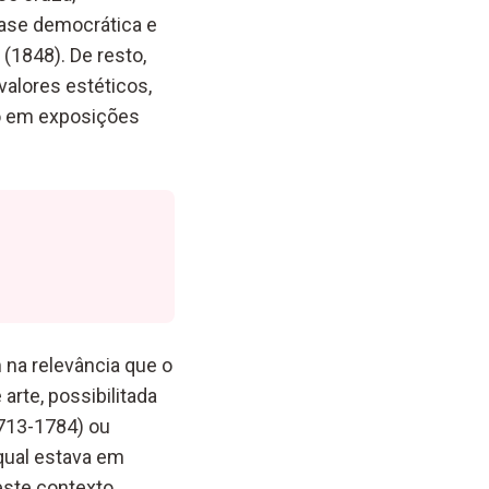
base democrática e
(1848). De resto,
valores estéticos,
do em exposições
 na relevância que o
arte, possibilitada
1713-1784) ou
 qual estava em
este contexto