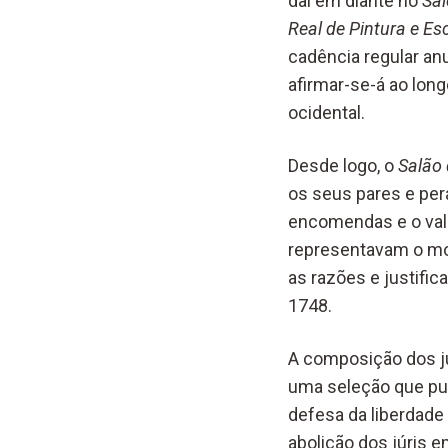
daí em diante no
Sal
Real de Pintura e Es
cadência regular anu
afirmar-se-á ao lon
ocidental.
Desde logo, o
Salão 
os seus pares e pera
encomendas e o valo
representavam o mom
as razões e justific
1748.
A composição dos jú
uma seleção que pu
defesa da liberdade 
abolição dos júris 