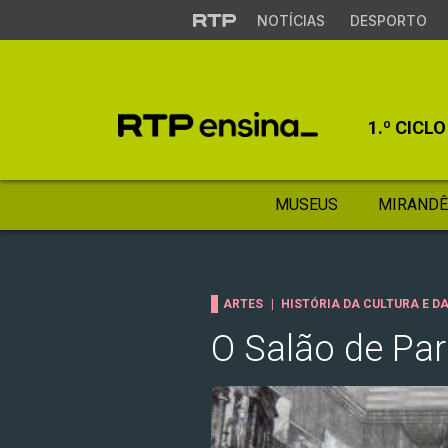
NOTÍCIAS
DESPORTO
1.º CICLO
MUSEUS
MIRANDÊ
ARTES
HISTÓRIA DA CULTURA E D
O Salão de Par