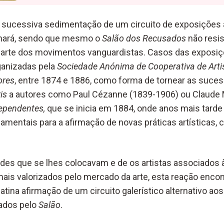
a sucessiva sedimentação de um circuito de exposições a
hará,
sendo que mesmo o
Salão dos Recusados
não resis
parte dos movimentos vanguardistas. Casos das exposi
ganizadas pela
Sociedade Anónima de Cooperativa de Artis
ores
, entre 1874 e 1886, como forma de tornear as suce
is
a autores como Paul Cézanne (1839-1906) ou Claude 
dependentes,
que se inicia em 1884, onde anos mais tarde v
mentais para a afirmação de novas práticas artísticas,
ades que se lhes colocavam e de os artistas associados
s valorizados pelo mercado da arte, esta reação encon
latina afirmação de um circuito galerístico alternativo 
nados pelo
Salão
.