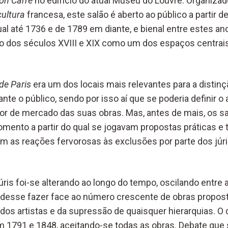
on Carré
no edifício do atual Museu do Louvre. Organizad
cultura
francesa, este salão é aberto ao público a partir 
al até 1736 e de 1789 em diante, e bienal entre estes an
go dos séculos XVIII e XIX como um dos espaços centrai
de Paris
era um dos locais mais relevantes para a distinç
nte o público, sendo por isso aí que se poderia definir o
r de mercado das suas obras. Mas, antes de mais, os s
ento a partir do qual se jogavam propostas práticas e 
am as reações fervorosas às exclusões por parte dos júri
ris foi-se alterando ao longo do tempo, oscilando entre
desse fazer face ao número crescente de obras propos
dos artistas e da supressão de quaisquer hierarquias. O q
em 1791 e 1848, aceitando-se todas as obras. Debate que 