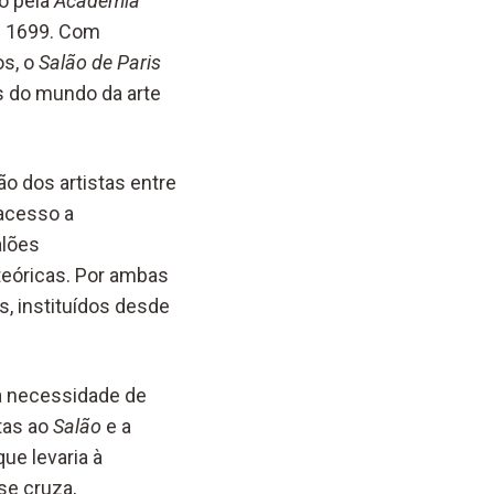
o pela
Academia
de 1699. Com
os, o
Salão de Paris
s do mundo da arte
ão dos artistas entre
 acesso a
alões
teóricas. Por ambas
s, instituídos desde
 a necessidade de
tas ao
Salão
e a
ue levaria à
se cruza,