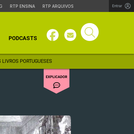
G
RTP ENSINA
RTP ARQUIVOS
Entrar
PODCASTS
 LIVROS PORTUGUESES