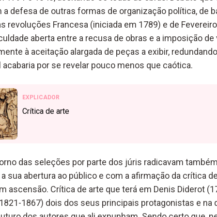
a defesa de outras formas de organização política, de 
s revoluções Francesa (iniciada em 1789) e de Fevereiro 
iculdade aberta entre a recusa de obras e a imposição de 
amente à aceitação alargada de peças a exibir, redundan
 acabaria por se revelar pouco menos que caótica.
EXPLICADOR
Crítica de arte
orno das seleções por parte dos júris radicavam também
a sua abertura ao público e com a afirmação da crítica de 
 ascensão. Crítica de arte que terá em Denis Diderot (
(1821-1867) dois dos seus principais protagonistas e na
futuro dos autores que ali expunham. Sendo certo que, n