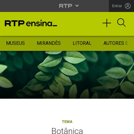
Entrar
MUSEUS
MIRANDÊS
LITORAL
AUTORES ES
TEMA
Botânica