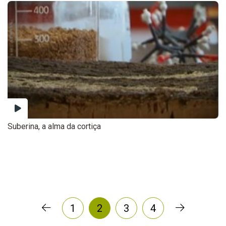
Suberina, a alma da cortiça
1
2
3
4