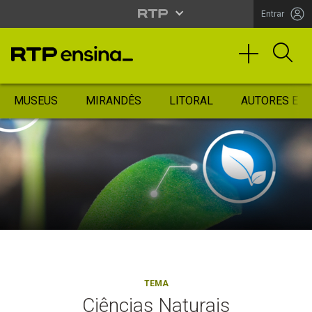
Entrar
MUSEUS
MIRANDÊS
LITORAL
AUTORES ES
TEMA
Ciências Naturais