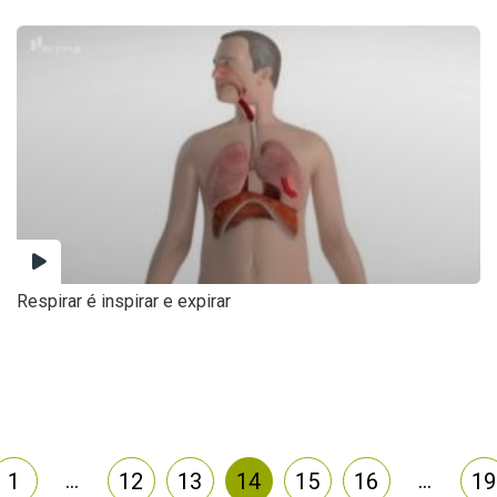
Respirar é inspirar e expirar
…
…
1
12
13
14
15
16
19