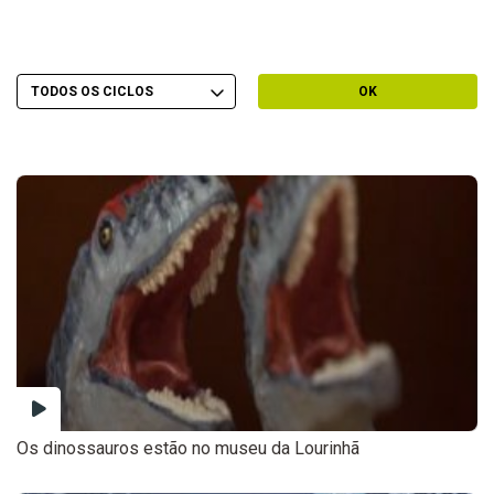
Escolher Ciclo
Filtrar por Ciclo
OK
Os dinossauros estão no museu da Lourinhã