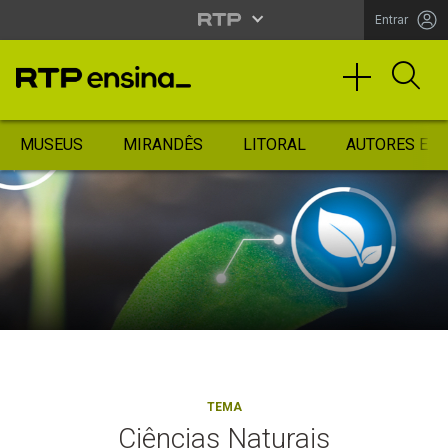
Entrar
MUSEUS
MIRANDÊS
LITORAL
AUTORES ES
TEMA
Ciências Naturais