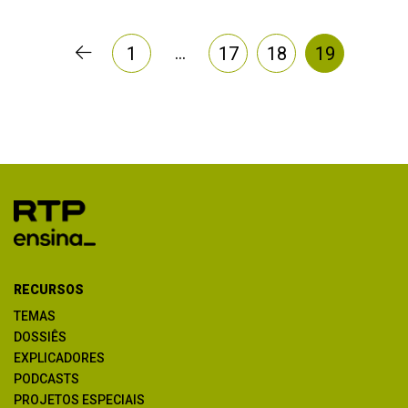
…
1
17
18
19
RECURSOS
TEMAS
DOSSIÊS
EXPLICADORES
PODCASTS
PROJETOS ESPECIAIS