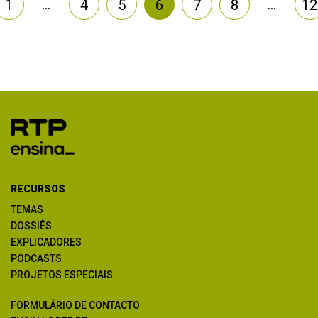
…
…
1
4
5
6
7
8
12
RECURSOS
TEMAS
DOSSIÊS
EXPLICADORES
PODCASTS
PROJETOS ESPECIAIS
FORMULÁRIO DE CONTACTO