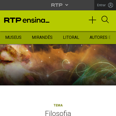
Entrar
MUSEUS
MIRANDÊS
LITORAL
AUTORES ES
TEMA
Filosofia