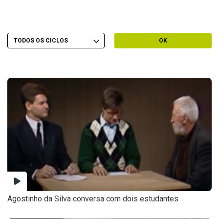
Escolher Ciclo
Filtrar por Ciclo
OK
Agostinho da Silva conversa com dois estudantes