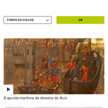
Escolher Ciclo
Filtrar por Ciclo
OK
A aposta marítima da dinastia de Avis