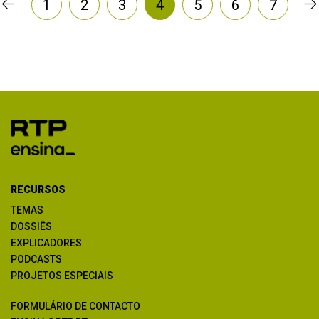
1
2
3
4
5
6
7
RECURSOS
TEMAS
DOSSIÊS
EXPLICADORES
PODCASTS
PROJETOS ESPECIAIS
FORMULÁRIO DE CONTACTO