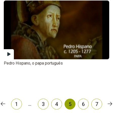
Pedro Hispano, o papa português
…
1
3
4
5
6
7