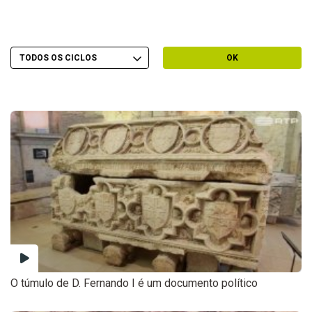
Escolher Ciclo
Filtrar por Ciclo
OK
O túmulo de D. Fernando I é um documento político