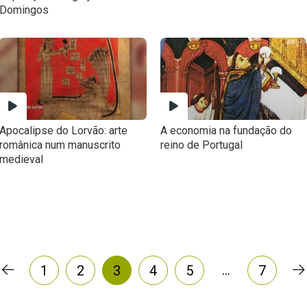
Domingos
Apocalipse do Lorvão: arte
A economia na fundação do
românica num manuscrito
reino de Portugal
medieval
…
1
2
3
4
5
7