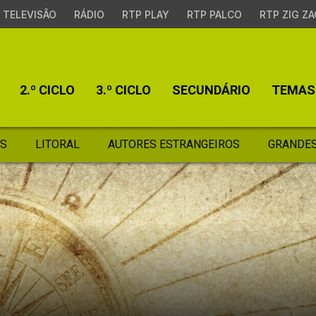
TELEVISÃO
RÁDIO
RTP PLAY
RTP PALCO
RTP ZIG ZA
2.º CICLO
3.º CICLO
SECUNDÁRIO
TEMAS
S
LITORAL
AUTORES ESTRANGEIROS
GRANDES