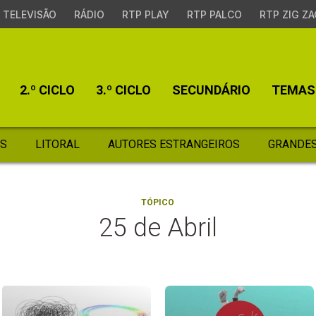
TELEVISÃO
RÁDIO
RTP PLAY
RTP PALCO
RTP ZIG ZA
2.º CICLO
3.º CICLO
SECUNDÁRIO
TEMAS
S
LITORAL
AUTORES ESTRANGEIROS
GRANDES
TÓPICO
25 de Abril