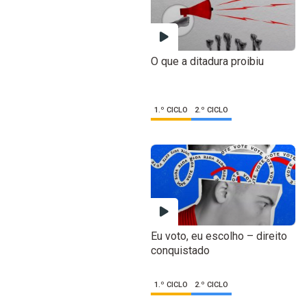
O que a ditadura proibiu
1.º CICLO
2.º CICLO
Eu voto, eu escolho – direito
conquistado
1.º CICLO
2.º CICLO