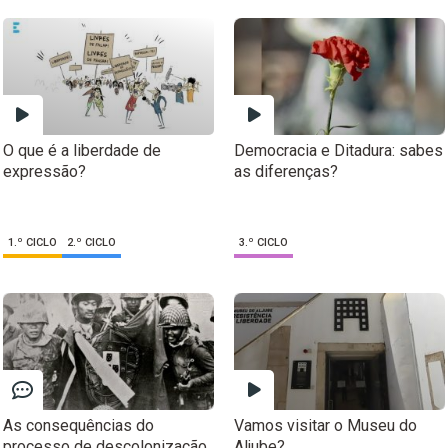
O que é a liberdade de
Democracia e Ditadura: sabes
expressão?
as diferenças?
1.º CICLO
2.º CICLO
3.º CICLO
As consequências do
Vamos visitar o Museu do
processo de descolonização
Aljube?