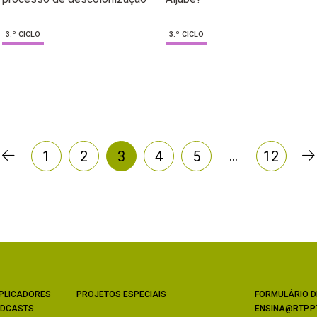
3.º CICLO
3.º CICLO
…
1
2
3
4
5
12
PLICADORES
PROJETOS ESPECIAIS
FORMULÁRIO D
DCASTS
ENSINA@RTP.P