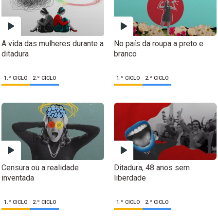
A vida das mulheres durante a
No país da roupa a preto e
ditadura
branco
1.º CICLO
2.º CICLO
1.º CICLO
2.º CICLO
Censura ou a realidade
Ditadura, 48 anos sem
inventada
liberdade
1.º CICLO
2.º CICLO
1.º CICLO
2.º CICLO