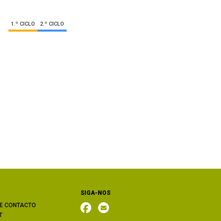
1.º CICLO
2.º CICLO
SIGA-NOS
E CONTACTO
T