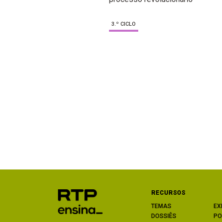
3.º CICLO
RECURSOS
TEMAS
EX
DOSSIÊS
PO