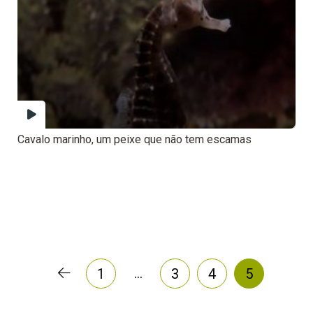
Cavalo marinho, um peixe que não tem escamas
…
1
3
4
5