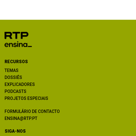
RECURSOS
TEMAS
DOSSIÊS
EXPLICADORES
PODCASTS
PROJETOS ESPECIAIS
FORMULÁRIO DE CONTACTO
ENSINA@RTP.PT
SIGA-NOS