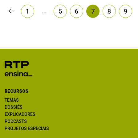
…
1
5
6
7
8
9
RECURSOS
TEMAS
DOSSIÊS
EXPLICADORES
PODCASTS
PROJETOS ESPECIAIS