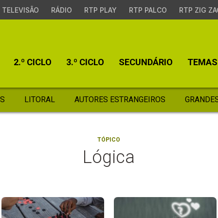
TELEVISÃO
RÁDIO
RTP PLAY
RTP PALCO
RTP ZIG ZA
2.º CICLO
3.º CICLO
SECUNDÁRIO
TEMAS
S
LITORAL
AUTORES ESTRANGEIROS
GRANDES
TÓPICO
Lógica