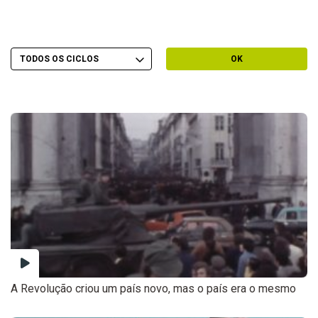
Escolher Ciclo
Filtrar por Ciclo
OK
A Revolução criou um país novo, mas o país era o mesmo