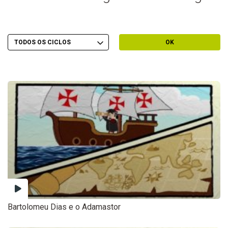
Escolher Ciclo
Filtrar por Ciclo
OK
Bartolomeu Dias e o Adamastor