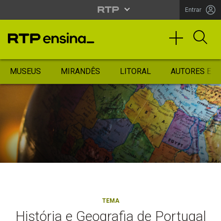
Entrar
MUSEUS
MIRANDÊS
LITORAL
AUTORES ES
TEMA
História e Geografia de Portugal