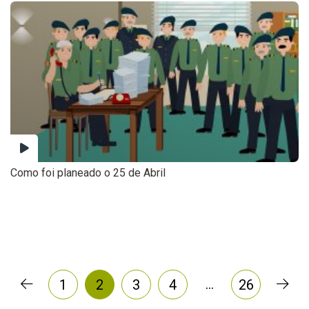
Como foi planeado o 25 de Abril
…
1
2
3
4
26