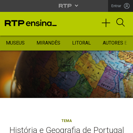
Entrar
MUSEUS
MIRANDÊS
LITORAL
AUTORES ES
TEMA
História e Geografia de Portugal