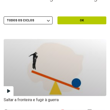
Escolher Ciclo
Filtrar por Ciclo
OK
Saltar a fronteira e fugir à guerra