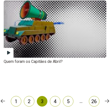
Quem foram os Capitães de Abril?
…
1
2
3
4
5
26