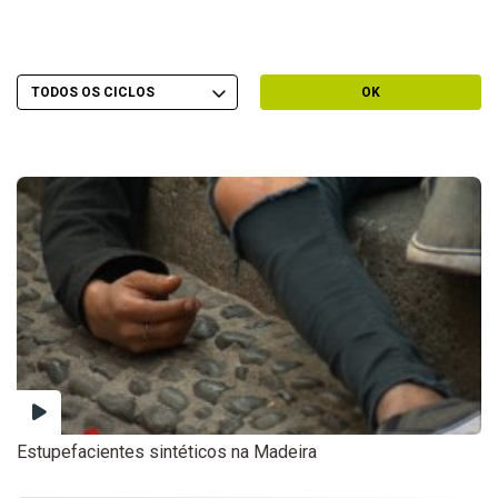
Escolher Ciclo
Filtrar por Ciclo
OK
Estupefacientes sintéticos na Madeira