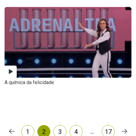
A química da felicidade
…
1
2
3
4
17