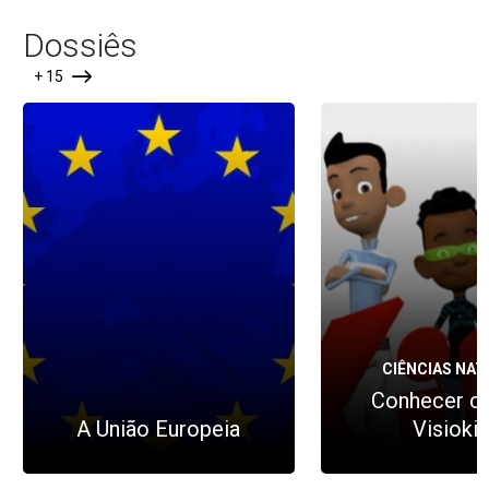
Dossiês
+ 15
CIÊNCIAS NAT
Conhecer c
A União Europeia
Visioki