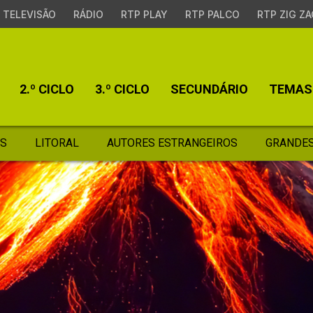
TELEVISÃO
RÁDIO
RTP PLAY
RTP PALCO
RTP ZIG ZA
2.º CICLO
3.º CICLO
SECUNDÁRIO
TEMAS
S
LITORAL
AUTORES ESTRANGEIROS
GRANDES