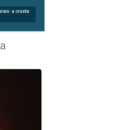
rais: a crusta
ta