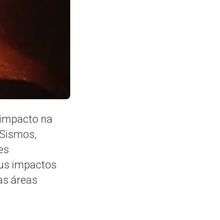
 impacto na
 Sismos,
es
eus impactos
as áreas