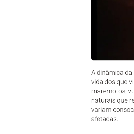
A dinâmica da 
vida dos que v
maremotos, vul
naturais que r
variam consoan
afetadas.