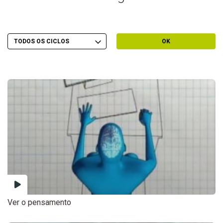
Escolher Ciclo
Filtrar por Ciclo
OK
Ver o pensamento