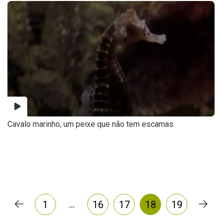
Cavalo marinho, um peixe que não tem escamas
…
1
16
17
18
19