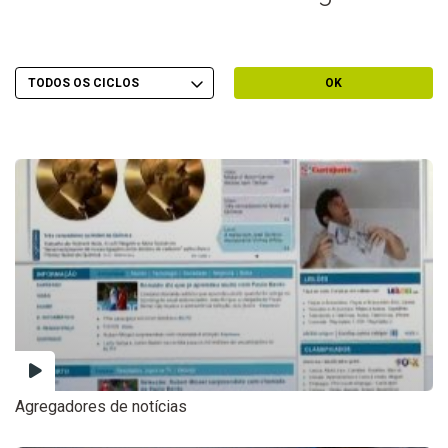
Escolher Ciclo
Filtrar por Ciclo
OK
Agregadores de notícias