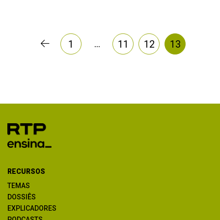
…
1
11
12
13
RECURSOS
TEMAS
DOSSIÊS
EXPLICADORES
PODCASTS