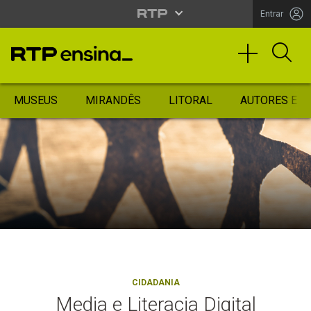
Entrar
MUSEUS
MIRANDÊS
LITORAL
AUTORES ES
CIDADANIA
Media e Literacia Digital